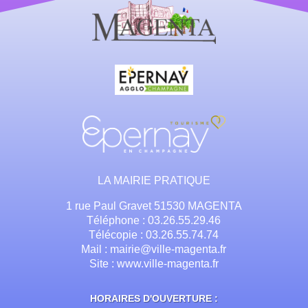
LA MAIRIE PRATIQUE
1 rue Paul Gravet 51530 MAGENTA
Téléphone : 03.26.55.29.46
Télécopie : 03.26.55.74.74
Mail : mairie@ville-magenta.fr
Site : www.ville-magenta.fr
HORAIRES D'OUVERTURE :