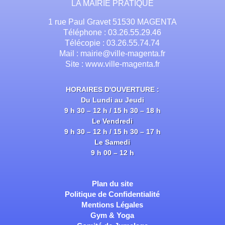
LA MAIRIE PRATIQUE
1 rue Paul Gravet 51530 MAGENTA
Téléphone : 03.26.55.29.46
Télécopie : 03.26.55.74.74
Mail : mairie@ville-magenta.fr
Site : www.ville-magenta.fr
HORAIRES D'OUVERTURE :
Du Lundi au Jeudi
9 h 30 – 12 h / 15 h 30 – 18 h
Le Vendredi
9 h 30 – 12 h / 15 h 30 – 17 h
Le Samedi
9 h 00 – 12 h
Plan du site
Politique de Confidentialité
Mentions Légales
Gym & Yoga