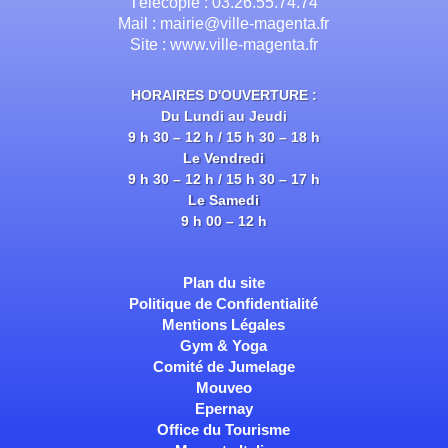
Télécopie : 03.26.55.74.74
Mail : mairie@ville-magenta.fr
Site : www.ville-magenta.fr
HORAIRES D'OUVERTURE :
Du Lundi au Jeudi
9 h 30 – 12 h / 15 h 30 – 18 h
Le Vendredi
9 h 30 – 12 h / 15 h 30 – 17 h
Le Samedi
9 h 00 – 12 h
Plan du site
Politique de Confidentialité
Mentions Légales
Gym & Yoga
Comité de Jumelage
Mouveo
Epernay
Office du Tourisme