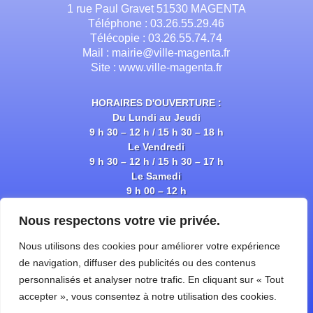
1 rue Paul Gravet 51530 MAGENTA
Téléphone : 03.26.55.29.46
Télécopie : 03.26.55.74.74
Mail : mairie@ville-magenta.fr
Site : www.ville-magenta.fr
HORAIRES D'OUVERTURE :
Du Lundi au Jeudi
9 h 30 – 12 h / 15 h 30 – 18 h
Le Vendredi
9 h 30 – 12 h / 15 h 30 – 17 h
Le Samedi
9 h 00 – 12 h
Nous respectons votre vie privée.
Plan du site
Nous utilisons des cookies pour améliorer votre expérience
Politique de Confidentialité
Mentions Légales
de navigation, diffuser des publicités ou des contenus
Gym & Yoga
personnalisés et analyser notre trafic. En cliquant sur « Tout
Comité de Jumelage
accepter », vous consentez à notre utilisation des cookies.
Mouveo