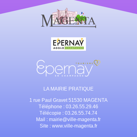
LA MAIRIE PRATIQUE
1 rue Paul Gravet 51530 MAGENTA
Téléphone : 03.26.55.29.46
Télécopie : 03.26.55.74.74
Mail : mairie@ville-magenta.fr
Site : www.ville-magenta.fr