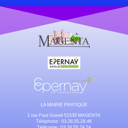
LA MAIRIE PRATIQUE
1 rue Paul Gravet 51530 MAGENTA
Téléphone : 03.26.55.29.46
Télécopie : 03.26.55.74.74