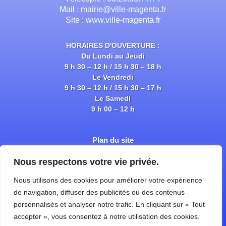
Mail : mairie@ville-magenta.fr
Site : www.ville-magenta.fr
HORAIRES D'OUVERTURE :
Du Lundi au Jeudi
9 h 30 – 12 h / 15 h 30 – 18 h
Le Vendredi
9 h 30 – 12 h / 15 h 30 – 17 h
Le Samedi
9 h 00 – 12 h
Plan du site
Politique de Confidentialité
Mentions Légales
Nous respectons votre vie privée.
Gym & Yoga
Nous utilisons des cookies pour améliorer votre expérience
Comité de Jumelage
de navigation, diffuser des publicités ou des contenus
Mouveo
Epernay
personnalisés et analyser notre trafic. En cliquant sur « Tout
Office du Tourisme
accepter », vous consentez à notre utilisation des cookies.
Magenta Italie