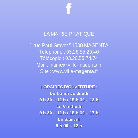
LA MAIRIE PRATIQUE
1 rue Paul Gravet 51530 MAGENTA
Téléphone : 03.26.55.29.46
Télécopie : 03.26.55.74.74
Mail : mairie@ville-magenta.fr
Site : www.ville-magenta.fr
HORAIRES D'OUVERTURE :
Du Lundi au Jeudi
9 h 30 – 12 h / 15 h 30 – 18 h
Le Vendredi
9 h 30 – 12 h / 15 h 30 – 17 h
Le Samedi
9 h 00 – 12 h